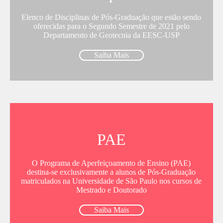
Elenco de Disciplinas de Pós-Graduação que estão sendo
oferecidas para o Segundo Semestre de 2021 pelo
Departamento de Geotecnia da EESC-USP
Saiba Mais
PAE
O Programa de Aperfeiçoamento de Ensino (PAE)
destina-se exclusivamente a alunos de Pós-Graduação
matriculados na Universidade de São Paulo nos cursos de
Mestrado e Doutorado
Saiba Mais