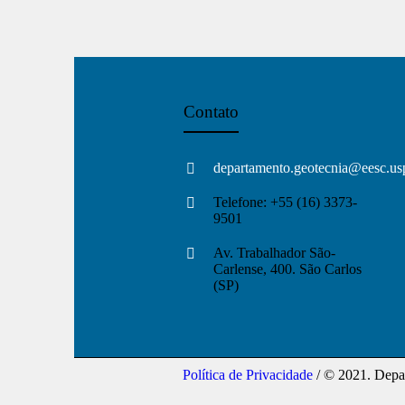
Contato
departamento.geotecnia@eesc.us
Telefone: +55 (16) 3373-
9501
Av. Trabalhador São-
Carlense, 400. São Carlos
(SP)
Política de Privacidade
/ © 2021. Depar