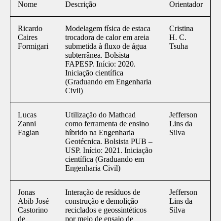
Nome
Descrição
Orientador
Ricardo
Modelagem física de estaca
Cristina
Caires
trocadora de calor em areia
H. C.
Formigari
submetida à fluxo de água
Tsuha
subterrânea. Bolsista
FAPESP. Início: 2020.
Iniciação científica
(Graduando em Engenharia
Civil)
Lucas
Utilização do Mathcad
Jefferson
Zanni
como ferramenta de ensino
Lins da
Fagian
híbrido na Engenharia
Silva
Geotécnica. Bolsista PUB –
USP. Início: 2021. Iniciação
científica (Graduando em
Engenharia Civil)
Jonas
Interação de resíduos de
Jefferson
Abib José
construção e demolição
Lins da
Castorino
reciclados e geossintéticos
Silva
de
por meio de ensaio de