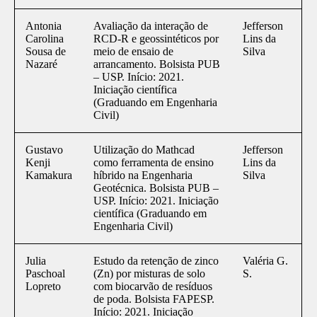
Antonia
Avaliação da interação de
Jefferson
Carolina
RCD-R e geossintéticos por
Lins da
Sousa de
meio de ensaio de
Silva
Nazaré
arrancamento. Bolsista PUB
– USP. Início: 2021.
Iniciação científica
(Graduando em Engenharia
Civil)
Gustavo
Utilização do Mathcad
Jefferson
Kenji
como ferramenta de ensino
Lins da
Kamakura
híbrido na Engenharia
Silva
Geotécnica. Bolsista PUB –
USP. Início: 2021. Iniciação
científica (Graduando em
Engenharia Civil)
Julia
Estudo da retenção de zinco
Valéria G.
Paschoal
(Zn) por misturas de solo
S.
Lopreto
com biocarvão de resíduos
de poda. Bolsista FAPESP.
Início: 2021. Iniciação