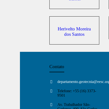
Herivelto Moreira
dos Santos
Contato
departamento.geotecnia@eesc.us
Telefone: +55 (16) 3373-
9501
Av. Trabalhador São-
Carlense, 400. São Carlos